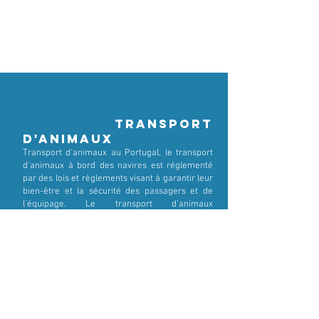
Transport
d'animaux
Transport d'animaux au Portugal, le transport
d'animaux à bord des navires est réglementé
par des lois et règlements visant à garantir leur
bien-être et la sécurité des passagers et de
l'équipage. Le transport d'animaux
domestiques à bord des navires est autorisé, à
condition qu'ils soient correctement
accompagnés et placés dans des caisses (DL n°
276/2001).
Conditions générales:
Les animaux doivent être transportés dans des
conteneurs appropriés, tels que des caisses ou