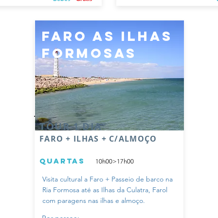
faro as ilhas
formosas
TOUR 1 DIA
FARO + ILHAS + C/ALMOÇO
quartas
10h00>17h00
Visita cultural a Faro + Passeio de barco na
Ria Formosa até as Ilhas da Culatra, Farol
com paragens nas ilhas e almoço.