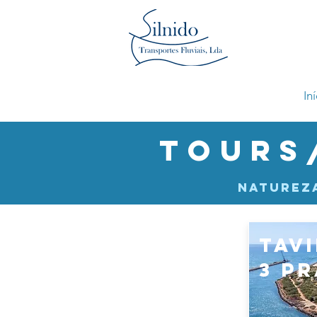
In
Tours
Nature
tav
3 Pr