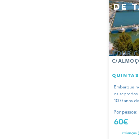
de 
TOUR C
C/ALMOÇO
quint
Embarque ne
os segredos
1000 anos de
Por pessoa:
60€
Crianças 