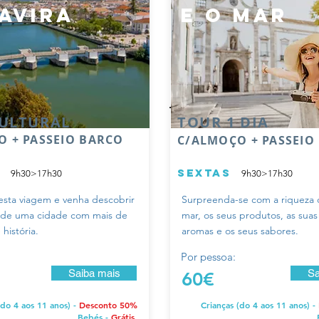
tavira
e o mar
ULTURAL
TOUR 1 DIA
 + PASSEIO BARCO
C/ALMOÇO + PASSEIO
as
sextas
9h30>17h30
9h30>17h30
sta viagem e venha descobrir
Surpreenda-se com a riqueza 
 de uma cidade com mais de
mar, os seus produtos, as suas
 história.
aromas e os seus sabores.
Por pessoa
:
Saiba mais
Sa
60€
(do 4 aos 11 anos) -
Desconto 50%
Crianças (do 4 aos 11 anos) -
Bebés -
Grátis