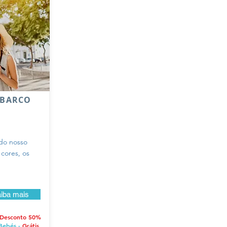
 BARCO
do nosso
 cores, os
iba mais
Desconto 50%
Bebés -
Grátis