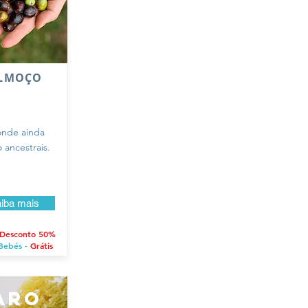
ALMOÇO
onde ainda
o ancestrais.
iba mais
Desconto 50%
Bebés -
Grátis
faro