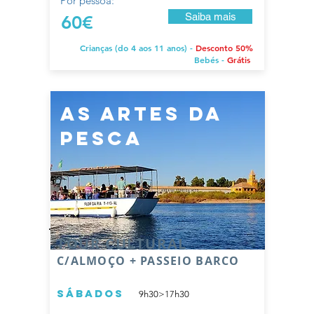
Por pessoa:
Saiba mais
60€
Crianças (do 4 aos 11 anos) -
Desconto 50%
Bebés -
Grátis
as artes da
pesca
TOUR CULTURAL
C/ALMOÇO + PASSEIO BARCO
sábados
9h30>17h30