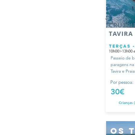
CRUZEI
TAVIRA 
TERÇAS 
10h00>13h00 e
Passeio de b
paragens na P
Tavira e Pra
Por pessoa:
30€
Crianças 
os 