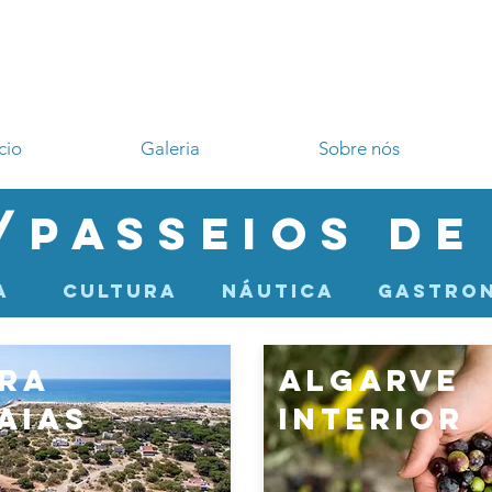
ício
Galeria
Sobre nós
/passeios de
za cultura náutica gastro
ira
algarve
aias
interior